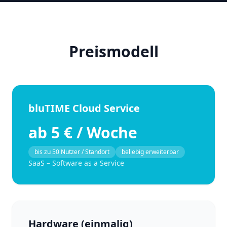
Preismodell
bluTIME Cloud Service
ab 5 € / Woche
bis zu 50 Nutzer / Standort
beliebig erweiterbar
SaaS – Software as a Service
Hardware (einmalig)